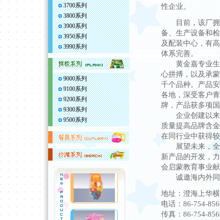
3700系列
性企业。
3800系列
目前，该厂拥有
3900系列
备、生产设备和检
3950系列
及配装中心，有高
3990系列
体系完善。
黄金嘉专业生产
心拼搏，以及承蒙
9000系列
千个品种。产品安
9100系列
各地，深受客户青
9200系列
牌，产品获多项国
9300系列
企业创建以来，
9500系列
质量提高品牌含金
在同行业中获得较
展望未来，全体
新产品的开发，力
会启蒙教育事业献
诚邀海内外同仁
地址：澄海上华横
电话：86-754-856
传真：86-754-856